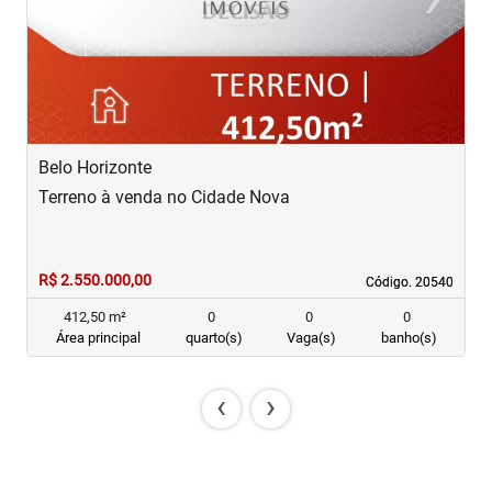
Previous
Next
Belo Horizonte
B
Terreno à venda no Cidade Nova
T
R$ 2.550.000,00
R
Código. 20540
Código. 20540
412,50 m²
0
0
0
Área principal
quarto(s)
Vaga(s)
banho(s)
‹
›