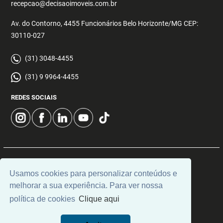
recepcao@decisaoimoveis.com.br
Av. do Contorno, 4455 Funcionários Belo Horizonte/MG CEP:
30110-027
(31) 3048-4455
(31) 9 9964-4455
REDES SOCIAIS
© 2026 | Decisão Imóveis | CRECI: 5355 | Desenvolvido por
Usamos cookies para personalizar conteúdos e
Universal Software.
melhorar a sua experiência. Para ver nossa
política de cookies
Clique aqui