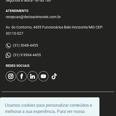
Segunda a Sexta - 8h às 18h
ATENDIMENTO
recepcao@decisaoimoveis.com.br
Av. do Contorno, 4455 Funcionários Belo Horizonte/MG CEP:
30110-027
(31) 3048-4455
(31) 9 9964-4455
REDES SOCIAIS
© 2026 | Decisão Imóveis | CRECI: 5355 | Desenvolvido por
Usamos cookies para personalizar conteúdos e
Universal Software.
melhorar a sua experiência. Para ver nossa