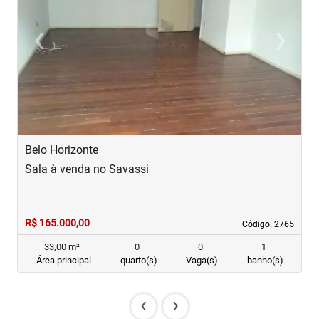
‹
›
Previous
Next
Belo Horizonte
B
Sala à venda no Savassi
S
R$ 165.000,00
R
Código. 2765
Código. 2765
33,00 m²
0
0
1
Área principal
quarto(s)
Vaga(s)
banho(s)
‹
›