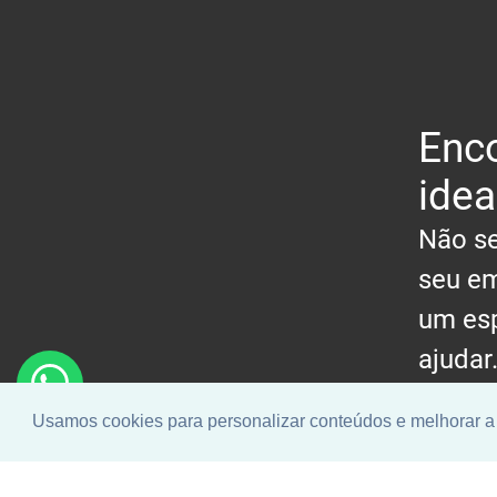
Enco
idea
Não se
seu em
um esp
ajudar
Usamos cookies para personalizar conteúdos e melhorar a 