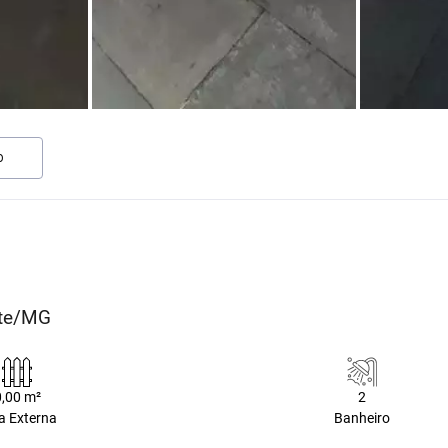
O
nte/MG
0,00 m²
2
a Externa
Banheiro