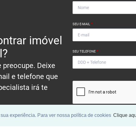
SEU E-MAIL
*
ntrar imóvel
l?
SEU TELEFONE
*
 preocupe. Deixe
ail e telefone que
ecialista irá te
.
sua experiência. Para ver nossa política de cookies
Clique aqu
Ao informar meus dados, eu conc
a
Política de Privacidade
.