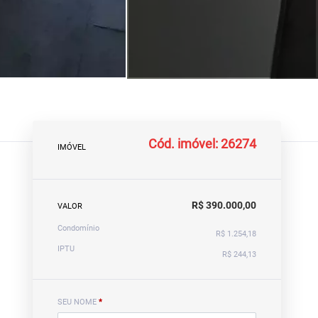
Cód. imóvel: 26274
IMÓVEL
R$ 390.000,00
VALOR
Condomínio
R$ 1.254,18
IPTU
R$ 244,13
SEU NOME
*