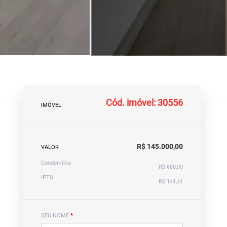
Cód. imóvel: 30556
IMÓVEL
R$ 145.000,00
VALOR
Condomínio
R$ 600,00
IPTU
R$ 141,41
SEU NOME
*