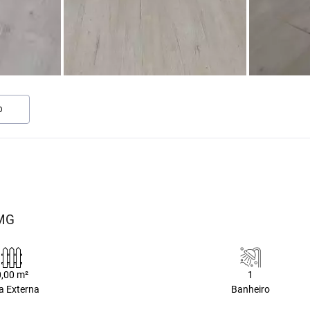
O
/MG
0,00 m²
1
a Externa
Banheiro