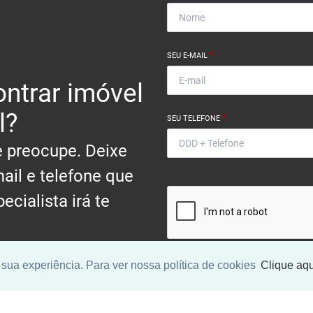
SEU E-MAIL
*
ntrar imóvel
l?
SEU TELEFONE
*
 preocupe. Deixe
ail e telefone que
ecialista irá te
.
sua experiência. Para ver nossa política de cookies
Clique aqu
Ao informar meus dados, eu conc
a
Política de Privacidade
.