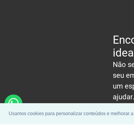
Enco
idea
Não se
seu em
um esp
ajudar
Usamos cookies para personalizar conteúdos e melhorar a 