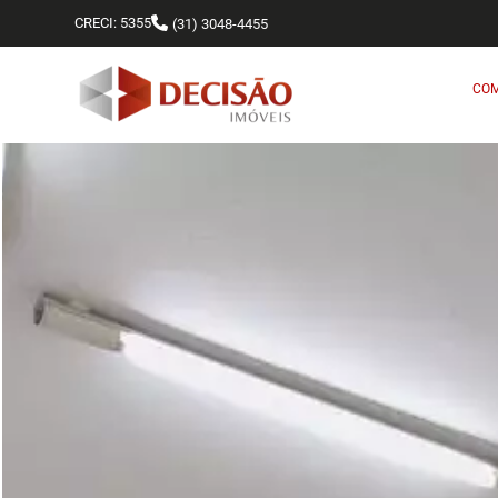
CRECI: 5355
(31) 3048-4455
CO