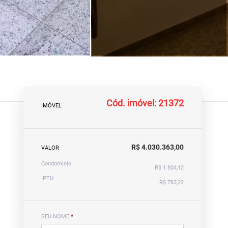
Cód. imóvel: 21372
IMÓVEL
R$ 4.030.363,00
VALOR
Condomínio
R$ 1.804,12
IPTU
R$ 783,22
SEU NOME
*