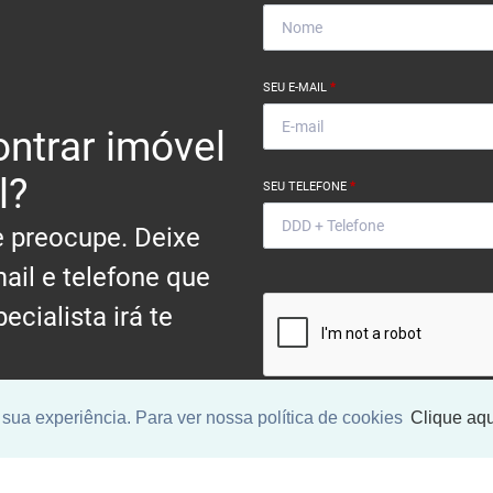
SEU E-MAIL
*
ntrar imóvel
l?
SEU TELEFONE
*
 preocupe. Deixe
ail e telefone que
ecialista irá te
.
sua experiência. Para ver nossa política de cookies
Clique aqu
Ao informar meus dados, eu conc
a
Política de Privacidade
.