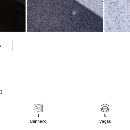
O
MG
1
6
Banheiro
Vagas