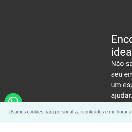
Enco
idea
Não se
seu em
um esp
ajudar
Usamos cookies para personalizar conteúdos e melhorar a 