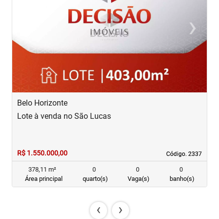
‹
›
Previous
Next
Belo Horizonte
B
Lote à venda no São Lucas
L
R$ 1.550.000,00
R
Código. 2337
Código. 2337
378,11 m²
0
0
0
Área principal
quarto(s)
Vaga(s)
banho(s)
‹
›