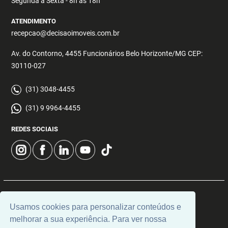
Segunda a Sexta - 8h às 18h
ATENDIMENTO
recepcao@decisaoimoveis.com.br
Av. do Contorno, 4455 Funcionários Belo Horizonte/MG CEP:
30110-027
(31) 3048-4455
(31) 9 9964-4455
REDES SOCIAIS
© 2026 | Decisão Imóveis | CRECI: 5355 | Desenvolvido por
Usamos cookies para personalizar conteúdos e
Universal Software.
melhorar a sua experiência. Para ver nossa