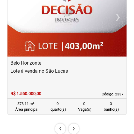
‹
›
Previous
Next
Belo Horizonte
B
Lote à venda no São Lucas
L
R$ 1.550.000,00
R
Código. 2337
Código. 2337
378,11 m²
0
0
0
Área principal
quarto(s)
Vaga(s)
banho(s)
‹
›