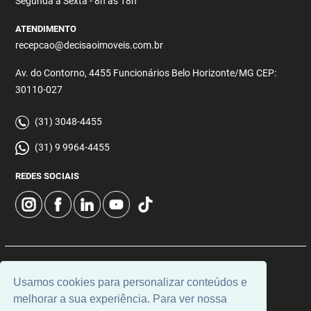
Segunda a Sexta - 8h às 18h
ATENDIMENTO
recepcao@decisaoimoveis.com.br
Av. do Contorno, 4455 Funcionários Belo Horizonte/MG CEP:
30110-027
(31) 3048-4455
(31) 9 9964-4455
REDES SOCIAIS
© 2026 | Decisão Imóveis | CRECI: 5355 | Desenvolvido por
Usamos cookies para personalizar conteúdos e
Universal Software.
melhorar a sua experiência. Para ver nossa