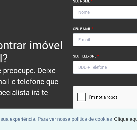
SEU NOME
*
SEU E-MAIL
*
ntrar imóvel
l?
SEU TELEFONE
*
 preocupe. Deixe
ail e telefone que
ecialista irá te
.
sua experiência. Para ver nossa política de cookies
Clique aqu
Ao informar meus dados, eu conc
a
Política de Privacidade
.