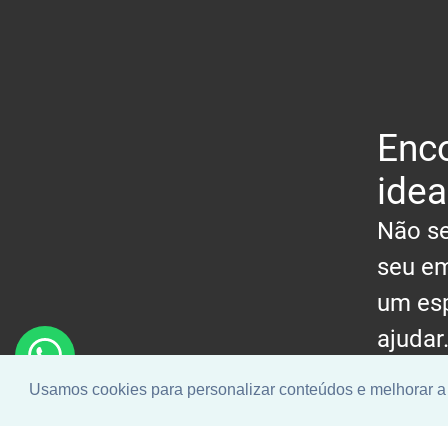
Enco
idea
Não se
seu em
um esp
ajudar
Usamos cookies para personalizar conteúdos e melhorar a 