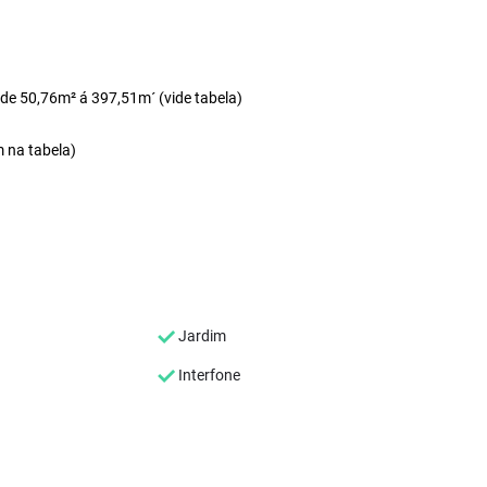
de 50,76m² á 397,51m´ (vide tabela)
 na tabela)
Jardim
Interfone