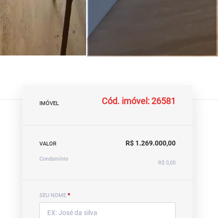
Cód. imóvel: 26581
IMÓVEL
R$ 1.269.000,00
VALOR
Condomínio
R$ 0,00
SEU NOME
*