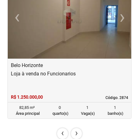
‹
›
Previous
Next
Belo Horizonte
B
Loja à venda no Funcionarios
L
R$ 1.250.000,00
R
Código. 2874
Código. 2874
82,85 m²
0
1
1
Área principal
quarto(s)
Vaga(s)
banho(s)
‹
›