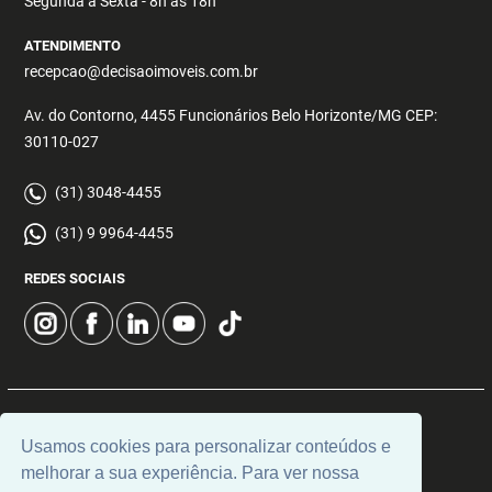
Segunda a Sexta - 8h às 18h
ATENDIMENTO
recepcao@decisaoimoveis.com.br
Av. do Contorno, 4455 Funcionários Belo Horizonte/MG CEP:
30110-027
(31) 3048-4455
(31) 9 9964-4455
REDES SOCIAIS
© 2026 | Decisão Imóveis | CRECI: 5355 | Desenvolvido por
Usamos cookies para personalizar conteúdos e
Universal Software.
melhorar a sua experiência. Para ver nossa