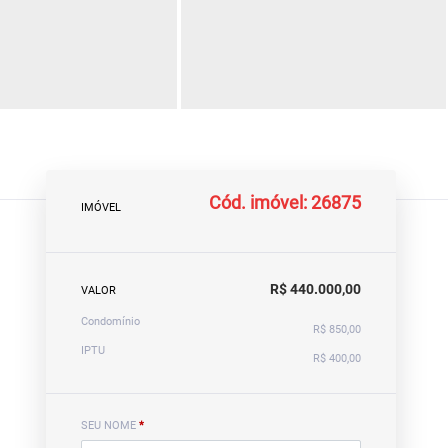
Cód. imóvel: 26875
IMÓVEL
R$ 440.000,00
VALOR
Condomínio
R$ 850,00
IPTU
R$ 400,00
SEU NOME
*