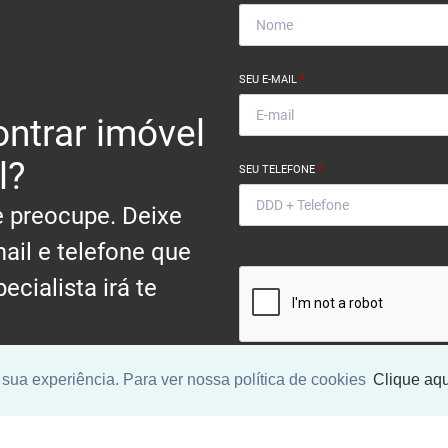
SEU E-MAIL
*
ntrar imóvel
l?
SEU TELEFONE
*
 preocupe. Deixe
ail e telefone que
ecialista irá te
.
sua experiência. Para ver nossa política de cookies
Clique aqu
Ao informar meus dados, eu conc
a
Política de Privacidade
.