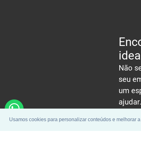
Enco
idea
Não se
seu em
um esp
ajudar
Usamos cookies para personalizar conteúdos e melhorar a 