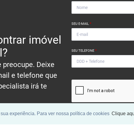
SEU E-MAIL
*
ntrar imóvel
l?
SEU TELEFONE
*
 preocupe. Deixe
ail e telefone que
ecialista irá te
.
sua experiência. Para ver nossa política de cookies
Clique aqu
Ao informar meus dados, eu conc
a
Política de Privacidade
.