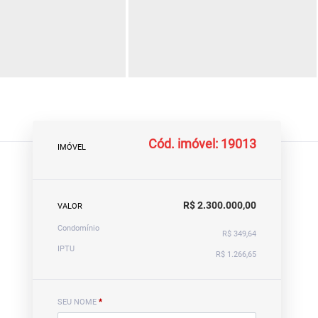
Cód. imóvel: 19013
IMÓVEL
R$ 2.300.000,00
VALOR
Condomínio
R$ 349,64
IPTU
R$ 1.266,65
SEU NOME
*