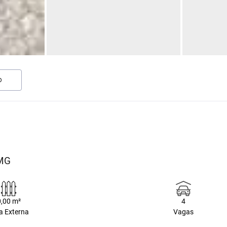
O
/MG
0,00 m²
4
a Externa
Vagas