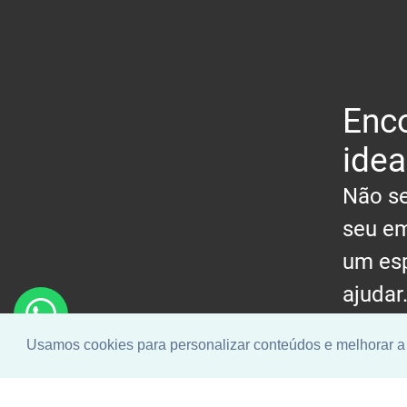
Enco
idea
Não se
seu em
um esp
ajudar
Usamos cookies para personalizar conteúdos e melhorar a 