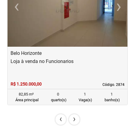
‹
›
Previous
Next
Belo Horizonte
B
Loja à venda no Funcionarios
L
R$ 1.250.000,00
R
Código. 2874
Código. 2874
82,85 m²
0
1
1
Área principal
quarto(s)
Vaga(s)
banho(s)
‹
›