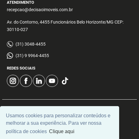
ATENDIMENTO
recepcao@decisaoimoveis.com.br
Av. do Contorno, 4455 Funcionários Belo Horizonte/MG CEP:
30110-027
(31) 3048-4455
(31) 9 9964-4455
REDES SOCIAIS
© 2026 | Decisão Imóveis | CRECI: 5355 | Desenvolvido por
Usamos cookies para personalizar conteúdos e
Universal Software.
melhorar a sua experiência. Para ver nossa
política de cookies
Clique aqui