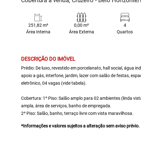
Cobertura à venda, Cruzeiro - Belo Horizont
251,82 m²
0,00 m²
4
Área Interna
Área Externa
Quartos
DESCRIÇÃO DO IMÓVEL
Prédio: De luxo, revestido em porcelanato, hall social, água 
apoio a gás, interfone, jardim, lazer com salão de festas, es
eletrônico, 04 vagas (vide tabela).
Cobertura: 1º Piso: Salão amplo para 02 ambientes (linda vista
ampla, área de serviços, banho de empregada.
2º Piso: Salão, banho, terraço livre com vista maravilhosa.
*Informações e valores sujeitos a alteração sem aviso prévio.