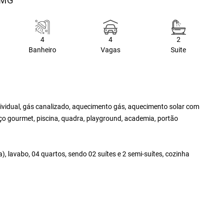
e/MG
4
4
2
Banheiro
Vagas
Suite
individual, gás canalizado, aquecimento gás, aquecimento solar com
paço gourmet, piscina, quadra, playground, academia, portão
), lavabo, 04 quartos, sendo 02 suítes e 2 semi-suítes, cozinha