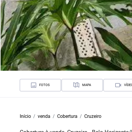
FOTOS
MAPA
VÍDE
Início
venda
Cobertura
Cruzeiro