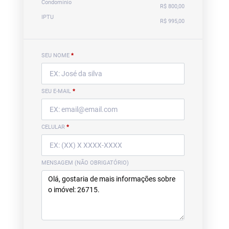
Condomínio
R$ 800,00
IPTU
R$ 995,00
SEU NOME
*
SEU E-MAIL
*
CELULAR
*
MENSAGEM (NÃO OBRIGATÓRIO)