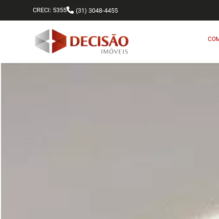
CRECI: 5355
(31) 3048-4455
CO