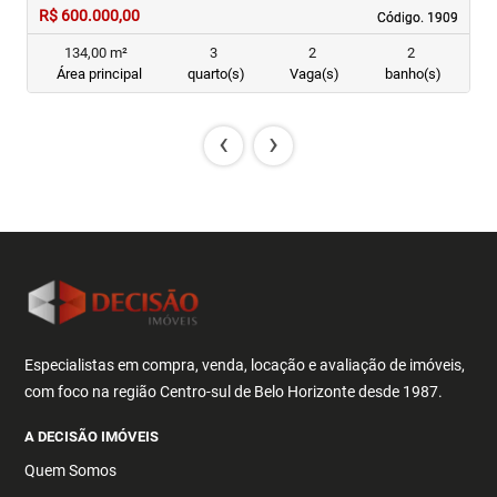
R$ 600.000,00
R
Código. 1909
Código. 1909
134,00 m²
3
2
2
Área principal
quarto(s)
Vaga(s)
banho(s)
‹
›
Especialistas em compra, venda, locação e avaliação de imóveis,
com foco na região Centro-sul de Belo Horizonte desde 1987.
A DECISÃO IMÓVEIS
Quem Somos