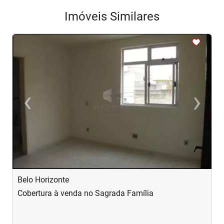
Imóveis Similares
<
<
<
<
<
‹
›
Previous
Next
Belo Horizonte
B
Cobertura à venda no Sagrada Família
C