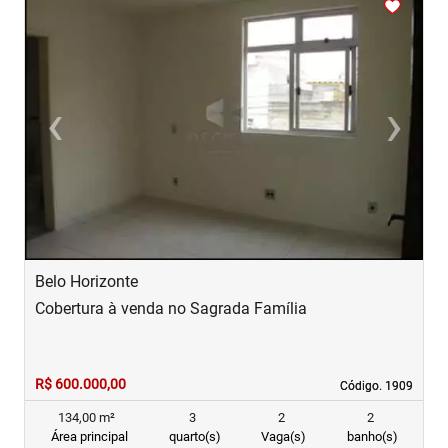
<
<
<
<
<
‹
›
Previous
Next
Belo Horizonte
B
Cobertura à venda no Sagrada Família
C
R$ 600.000,00
R
Código. 1909
Código. 1909
134,00 m²
3
2
2
Área principal
quarto(s)
Vaga(s)
banho(s)