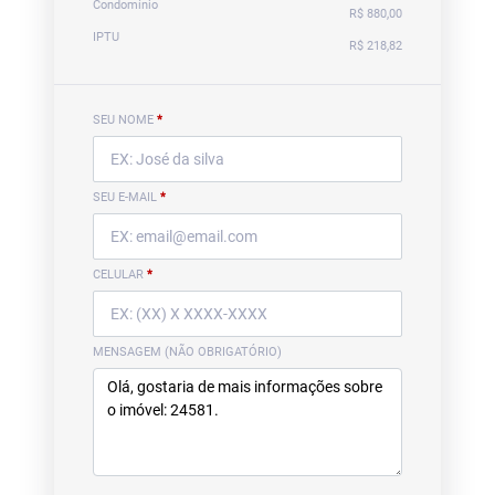
Condomínio
R$ 880,00
IPTU
R$ 218,82
SEU NOME
*
SEU E-MAIL
*
CELULAR
*
MENSAGEM (NÃO OBRIGATÓRIO)