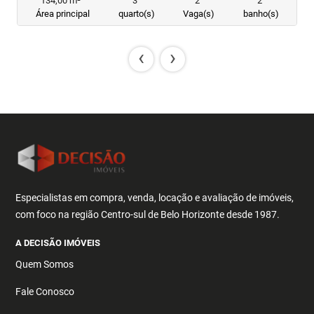
134,00 m²
3
2
2
Área principal
quarto(s)
Vaga(s)
banho(s)
‹
›
Especialistas em compra, venda, locação e avaliação de imóveis,
com foco na região Centro-sul de Belo Horizonte desde 1987.
A DECISÃO IMÓVEIS
Quem Somos
Fale Conosco