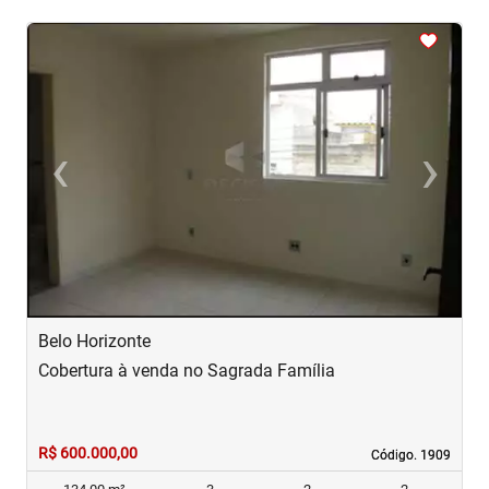
<
<
<
<
<
‹
›
Previous
Next
Belo Horizonte
B
Cobertura à venda no Sagrada Família
C
R$ 600.000,00
R
Código. 1909
Código. 1909