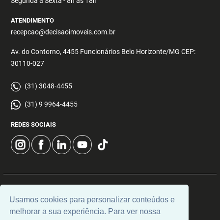
Segunda a Sexta - 8h às 18h
ATENDIMENTO
recepcao@decisaoimoveis.com.br
Av. do Contorno, 4455 Funcionários Belo Horizonte/MG CEP:
30110-027
(31) 3048-4455
(31) 9 9964-4455
REDES SOCIAIS
© 2026 | Decisão Imóveis | CRECI: 5355 | Desenvolvido por
Usamos cookies para personalizar conteúdos e
Universal Software.
melhorar a sua experiência. Para ver nossa