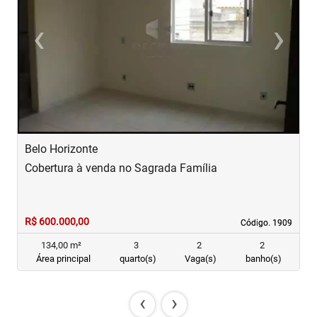
‹
›
Previous
Next
Belo Horizonte
B
Cobertura à venda no Sagrada Família
C
R$ 600.000,00
R
Código. 1909
Código. 1909
134,00 m²
3
2
2
Área principal
quarto(s)
Vaga(s)
banho(s)
‹
›