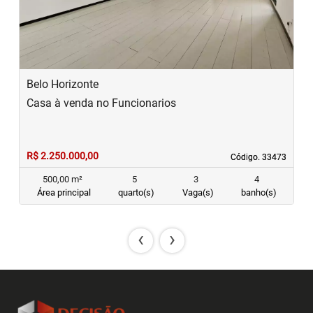
Belo Horizonte
Casa à venda no Funcionarios
R$ 2.250.000,00
Código. 33473
Código. 33473
500,00 m²
5
3
4
Área principal
quarto(s)
Vaga(s)
banho(s)
‹
›