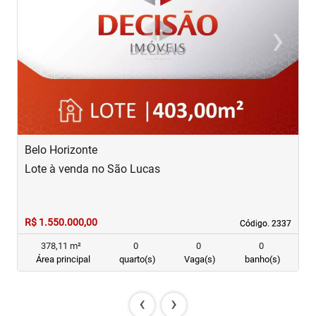
‹
›
Previous
Next
Belo Horizonte
B
Lote à venda no São Lucas
C
R$ 1.550.000,00
R
Código. 2337
Código. 2337
378,11 m²
0
0
0
Área principal
quarto(s)
Vaga(s)
banho(s)
‹
›