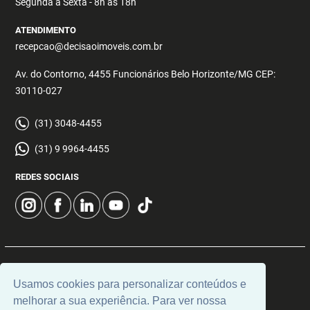
Segunda a Sexta - 8h às 18h
ATENDIMENTO
recepcao@decisaoimoveis.com.br
Av. do Contorno, 4455 Funcionários Belo Horizonte/MG CEP:
30110-027
(31) 3048-4455
(31) 9 9964-4455
REDES SOCIAIS
© 2026 | Decisão Imóveis | CRECI: 5355 | Desenvolvido por
Usamos cookies para personalizar conteúdos e
Universal Software.
melhorar a sua experiência. Para ver nossa