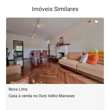
Imóveis Similares
<
<
<
<
<
‹
›
Previous
Next
Nova Lima
N
Casa à venda no Ouro Velho Mansoes
C