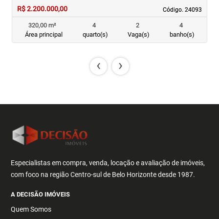
R$ 2.200.000,00
R
Código. 24093
Código. 24093
320,00 m²
4
2
4
Área principal
quarto(s)
Vaga(s)
banho(s)
‹
›
Especialistas em compra, venda, locação e avaliação de imóveis,
com foco na região Centro-sul de Belo Horizonte desde 1987.
A DECISÃO IMÓVEIS
Quem Somos