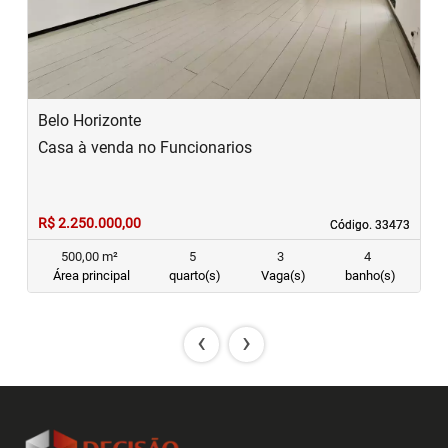
Belo Horizonte
Casa à venda no Funcionarios
R$ 2.250.000,00
Código. 33473
Código. 33473
500,00 m²
5
3
4
Área principal
quarto(s)
Vaga(s)
banho(s)
‹
›