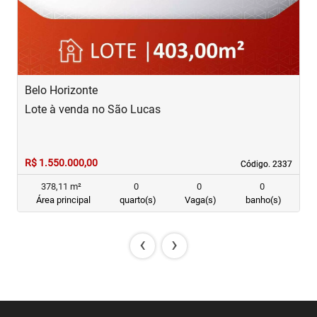
Belo Horizonte
B
Lote à venda no São Lucas
C
R$ 1.550.000,00
R
Código. 2337
Código. 2337
378,11 m²
0
0
0
Área principal
quarto(s)
Vaga(s)
banho(s)
‹
›