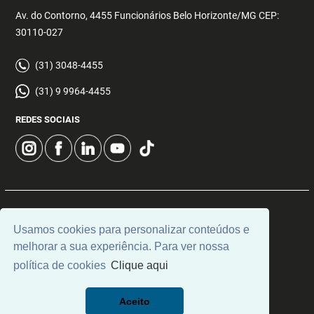
Av. do Contorno, 4455 Funcionários Belo Horizonte/MG CEP:
30110-027
(31) 3048-4455
(31) 9 9964-4455
REDES SOCIAIS
© 2026 | Decisão Imóveis | CRECI: 5355 | Desenvolvido por
Usamos cookies para personalizar conteúdos e
Universal Software.
melhorar a sua experiência. Para ver nossa
política de cookies
Clique aqui
Aceito