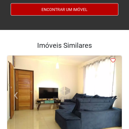
ENCONTRAR UM IMÓVEL
Imóveis Similares
<
<
<
<
<
‹
›
Previous
Next