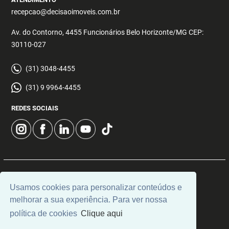
recepcao@decisaoimoveis.com.br
Av. do Contorno, 4455 Funcionários Belo Horizonte/MG CEP:
30110-027
(31) 3048-4455
(31) 9 9964-4455
REDES SOCIAIS
© 2026 | Decisão Imóveis | CRECI: 5355 | Desenvolvido por
Usamos cookies para personalizar conteúdos e
Universal Software.
melhorar a sua experiência. Para ver nossa
política de cookies
Clique aqui