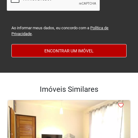
Ao informar meus dados, eu concordo com a
Política de
Privacidade
.
ENCONTRAR UM IMÓVEL
Imóveis Similares
<
<
<
<
<