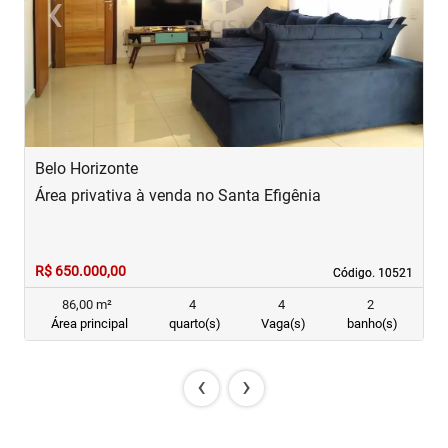
‹
›
Previous
Next
Belo Horizonte
B
Área privativa à venda no Santa Efigênia
Á
R$ 650.000,00
R
Código. 10521
Código. 10521
86,00 m²
4
4
2
Área principal
quarto(s)
Vaga(s)
banho(s)
‹
›