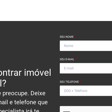
SEU NOME
*
SEU E-MAIL
*
ntrar imóvel
l?
SEU TELEFONE
*
 preocupe. Deixe
ail e telefone que
ecialista irá te