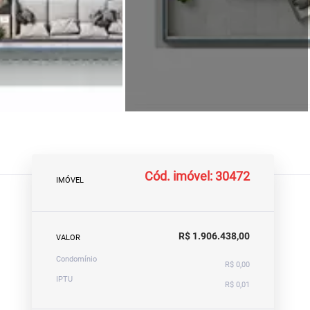
Cód. imóvel: 30472
IMÓVEL
R$ 1.906.438,00
VALOR
Condomínio
R$ 0,00
IPTU
R$ 0,01