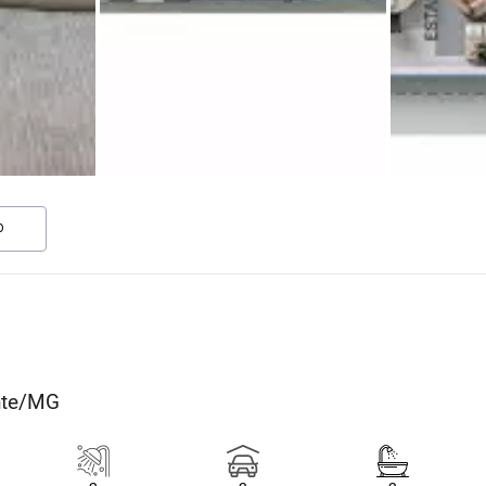
O
onte/MG