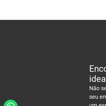
Enco
idea
Não se
seu em
um esp