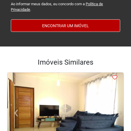
Ao informar meus dados, eu concordo com a
Política de
Privacidade
.
ENCONTRAR UM IMÓVEL
Imóveis Similares
<
<
<
<
<
‹
›
Previous
Next