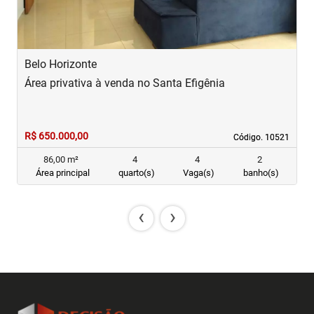
Belo Horizonte
B
Área privativa à venda no Santa Efigênia
Á
R$ 650.000,00
R
Código. 10521
Código. 10521
86,00 m²
4
4
2
Área principal
quarto(s)
Vaga(s)
banho(s)
‹
›