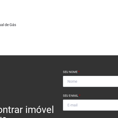
ual de Gás
SEU NOME
*
SEU E-MAIL
*
ntrar imóvel