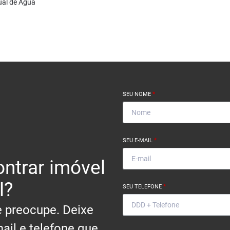
ual de Àgua
SEU NOME
*
SEU E-MAIL
*
ntrar imóvel
l?
SEU TELEFONE
*
 preocupe. Deixe
ail e telefone que