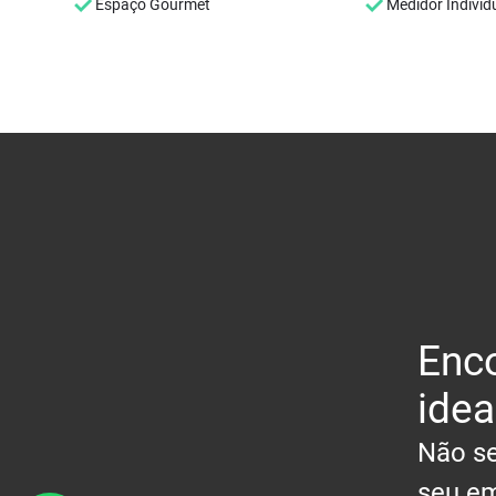
Espaço Gourmet
Medidor Individ
Enco
idea
Não se
seu em