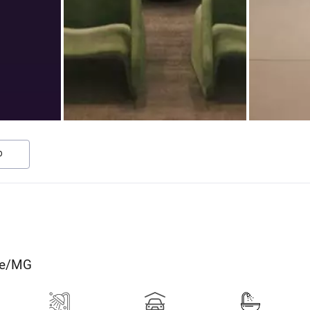
O
nte/MG