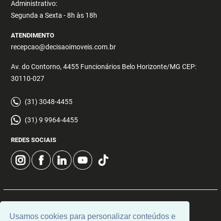
Administrativo:
Segunda a Sexta - 8h às 18h
ATENDIMENTO
recepcao@decisaoimoveis.com.br
Av. do Contorno, 4455 Funcionários Belo Horizonte/MG CEP:
30110-027
(31) 3048-4455
(31) 9 9964-4455
REDES SOCIAIS
© 2026 | Decisão Imóveis | CRECI: 5355 | Desenvolvido por
Usamos cookies para personalizar conteúdos e
Universal Software.