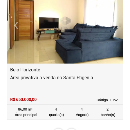
‹
›
Previous
Next
Belo Horizonte
B
Área privativa à venda no Santa Efigênia
Á
R$ 650.000,00
R
Código. 10521
Código. 10521
86,00 m²
4
4
2
Área principal
quarto(s)
Vaga(s)
banho(s)