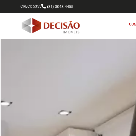
CRECI: 5355
(31) 3048-4455
CO