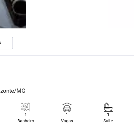
O
orizonte/MG
1
1
1
Banheiro
Vagas
Suite