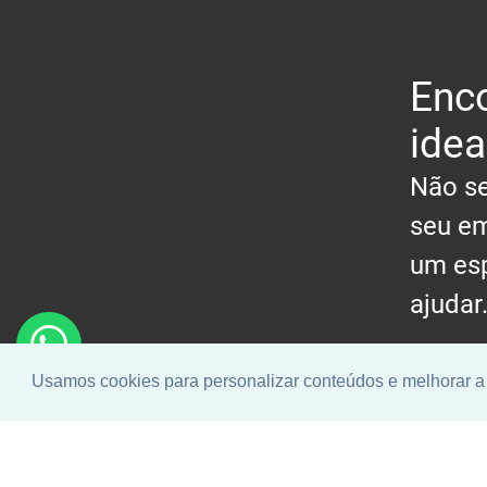
Enco
idea
Não se
seu em
um esp
ajudar
Usamos cookies para personalizar conteúdos e melhorar a 