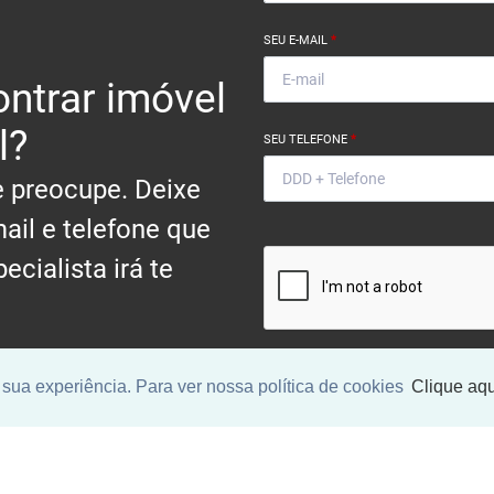
SEU E-MAIL
*
ntrar imóvel
l?
SEU TELEFONE
*
 preocupe. Deixe
ail e telefone que
ecialista irá te
.
sua experiência. Para ver nossa política de cookies
Clique aqu
Ao informar meus dados, eu conc
a
Política de Privacidade
.
ENCONTRAR UM IMÓV