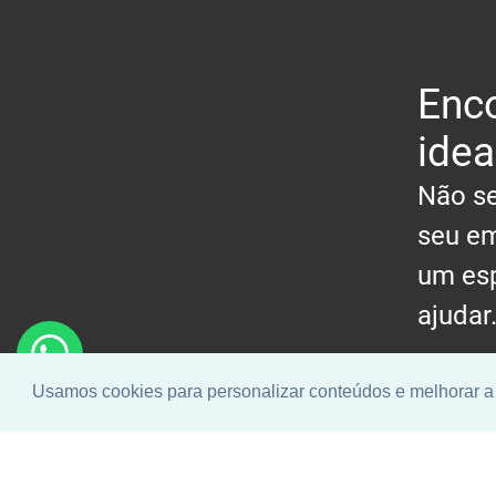
Enco
idea
Não se
seu em
um esp
ajudar
Usamos cookies para personalizar conteúdos e melhorar a 