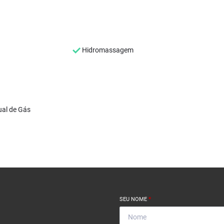
Hidromassagem
ual de Gás
SEU NOME
*