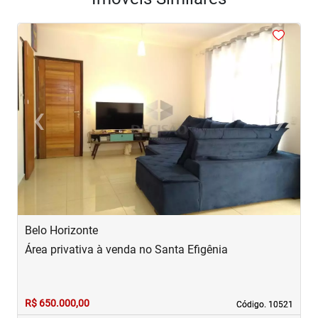
<
<
<
<
<
‹
›
Previous
Next
Belo Horizonte
B
Área privativa à venda no Santa Efigênia
Á
R$ 650.000,00
R
Código. 10521
Código. 10521