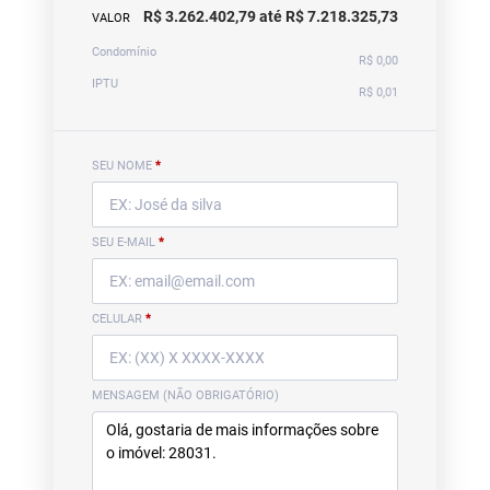
R$ 3.262.402,79 até R$ 7.218.325,73
VALOR
Condomínio
R$ 0,00
IPTU
R$ 0,01
SEU NOME
*
SEU E-MAIL
*
CELULAR
*
MENSAGEM (NÃO OBRIGATÓRIO)