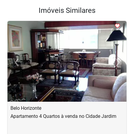
Imóveis Similares
<
<
<
<
<
‹
›
Previous
Next
Belo Horizonte
B
Apartamento 4 Quartos à venda no Cidade Jardim
A