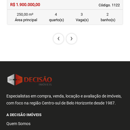
R$ 1.900.000,00
R
Código. 1122
Código. 1122
250,00 m²
4
3
2
Área principal
quarto(s)
Vaga(s)
banho(s)
‹
›
Especialistas em compra, venda, locação e avaliação de imóveis,
com foco na região Centro-sul de Belo Horizonte desde 1987.
A DECISÃO IMÓVEIS
Quem Somos