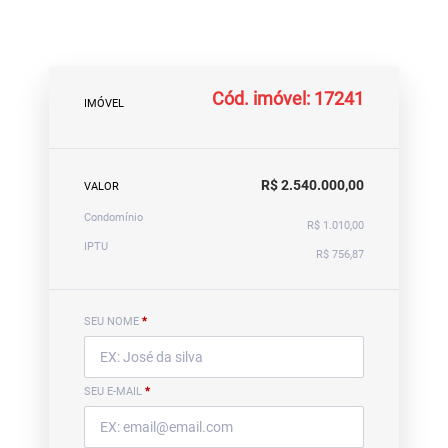
Cód. imóvel: 17241
IMÓVEL
R$ 2.540.000,00
VALOR
Condomínio
R$ 1.010,00
IPTU
R$ 756,87
SEU NOME
*
SEU E-MAIL
*