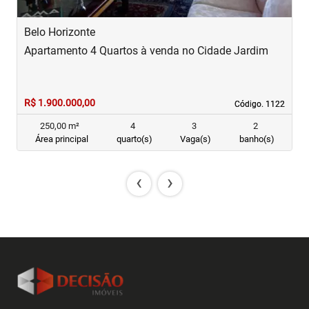
Belo Horizonte
B
Apartamento 4 Quartos à venda no Cidade Jardim
A
R$ 1.900.000,00
R
Código. 1122
Código. 1122
250,00 m²
4
3
2
Área principal
quarto(s)
Vaga(s)
banho(s)
‹
›