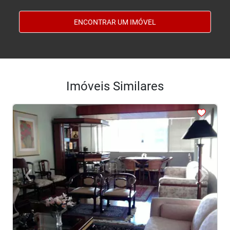
ENCONTRAR UM IMÓVEL
Imóveis Similares
<
<
<
<
<
‹
›
Previous
Next