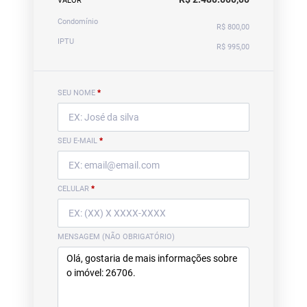
VALOR
Condomínio
R$ 800,00
IPTU
R$ 995,00
SEU NOME
*
SEU E-MAIL
*
CELULAR
*
MENSAGEM (NÃO OBRIGATÓRIO)