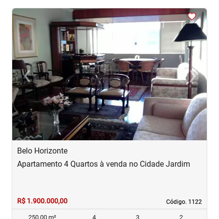
<
<
<
<
<
‹
›
Previous
Next
Belo Horizonte
B
Apartamento 4 Quartos à venda no Cidade Jardim
A
R$ 1.900.000,00
R
Código. 1122
Código. 1122
250,00 m²
4
3
2