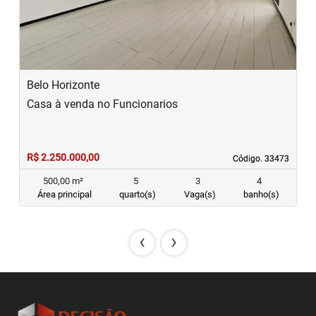
Belo Horizonte
Casa à venda no Funcionarios
R$ 2.250.000,00
Código. 33473
Código. 33473
500,00 m²
5
3
4
Área principal
quarto(s)
Vaga(s)
banho(s)
‹
›