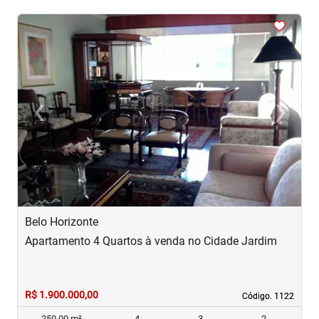
<
<
<
<
<
‹
›
Previous
Next
Belo Horizonte
B
Apartamento 4 Quartos à venda no Cidade Jardim
A
R$ 1.900.000,00
R
Código. 1122
Código. 1122
250,00 m²
4
3
2