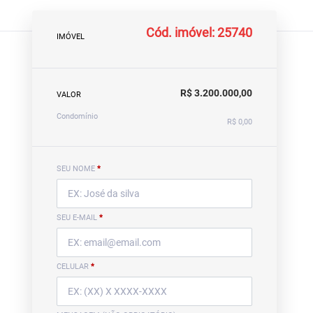
Cód. imóvel: 25740
IMÓVEL
R$ 3.200.000,00
VALOR
Condomínio
R$ 0,00
SEU NOME
*
SEU E-MAIL
*
CELULAR
*