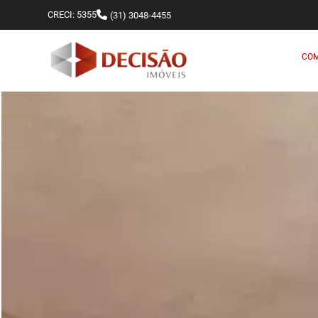
CRECI: 5355
(31) 3048-4455
CO