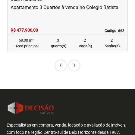
Apartamento 3 Quartos à venda no Colegio Batista
A
R$ 477.900,00
R
Código. 663
Código. 663
68,00 m²
3
2
2
Área principal
quarto(s)
Vaga(s)
banho(s)
‹
›
Especialistas em compra, venda, locação e avaliação de imóveis,
com foco na região Centro-sul de Belo Horizonte desde 1987.