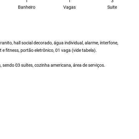
1
1
3
Banheiro
Vagas
Suite
anito, hall social decorado, água individual, alarme, interfone,
e fitness, portão eletrônico, 01 vaga (vide tabela).
, sendo 03 suítes, cozinha americana, área de serviços.