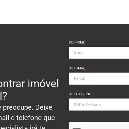
SEU NOME
*
SEU E-MAIL
*
ntrar imóvel
l?
SEU TELEFONE
*
 preocupe. Deixe
ail e telefone que
ecialista irá te