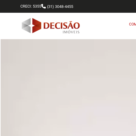
CRECI: 5355
(31) 3048-4455
CO