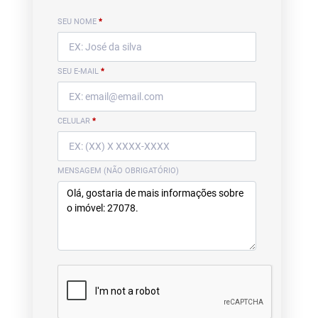
SEU NOME
*
SEU E-MAIL
*
CELULAR
*
MENSAGEM (NÃO OBRIGATÓRIO)