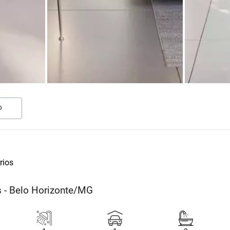
O
rios
s - Belo Horizonte/MG