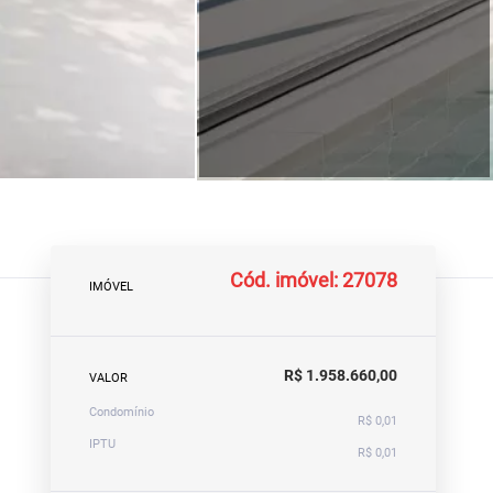
Cód. imóvel: 27078
IMÓVEL
R$ 1.958.660,00
VALOR
Condomínio
R$ 0,01
IPTU
R$ 0,01