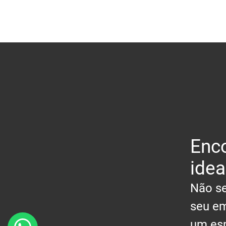
Enco
idea
Não se
seu em
um esp