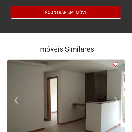
ENCONTRAR UM IMÓVEL
Imóveis Similares
<
<
<
<
<
‹
›
Previous
Next