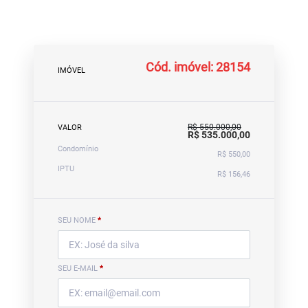
Cód. imóvel: 28154
IMÓVEL
R$ 550.000,00
VALOR
R$ 535.000,00
Condomínio
R$ 550,00
IPTU
R$ 156,46
SEU NOME
*
SEU E-MAIL
*