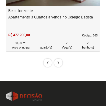
Belo Horizonte
B
Apartamento 3 Quartos à venda no Colegio Batista
A
R$ 477.900,00
R
Código. 663
Código. 663
68,00 m²
3
2
2
Área principal
quarto(s)
Vaga(s)
banho(s)
‹
›