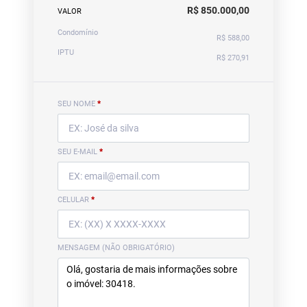
R$ 850.000,00
VALOR
Condomínio
R$ 588,00
IPTU
R$ 270,91
SEU NOME
*
SEU E-MAIL
*
CELULAR
*
MENSAGEM (NÃO OBRIGATÓRIO)