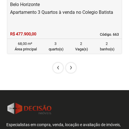
Belo Horizonte
B
Apartamento 3 Quartos à venda no Colegio Batista
A
R$ 477.900,00
R
Código. 663
Código. 663
68,00 m²
3
2
2
Área principal
quarto(s)
Vaga(s)
banho(s)
‹
›
Especialistas em compra, venda, locação e avaliação de imóveis,