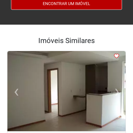
ENCONTRAR UM IMÓVEL
Imóveis Similares
<
<
<
<
<
‹
›
Previous
Next