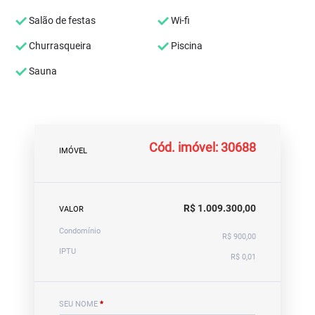
Salão de festas
Wi-fi
Churrasqueira
Piscina
Sauna
Cód. imóvel: 30688
IMÓVEL
R$ 1.009.300,00
VALOR
Condomínio
R$ 900,00
IPTU
R$ 0,01
SEU NOME
*