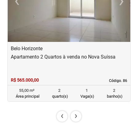
‹
›
Previous
Next
Belo Horizonte
B
Apartamento 2 Quartos à venda no Nova Suíssa
A
R$ 565.000,00
R
Código. 86
Código. 86
55,00 m²
2
1
2
Área principal
quarto(s)
Vaga(s)
banho(s)
‹
›