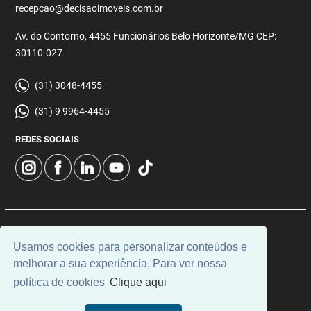
recepcao@decisaoimoveis.com.br
Av. do Contorno, 4455 Funcionários Belo Horizonte/MG CEP:
30110-027
(31) 3048-4455
(31) 9 9964-4455
REDES SOCIAIS
© 2026 | Decisão Imóveis | CRECI: 5355 | Desenvolvido por
Usamos cookies para personalizar conteúdos e
Universal Software.
melhorar a sua experiência. Para ver nossa
política de cookies
Clique aqui