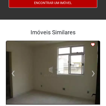
ENCONTRAR UM IMÓVEL
Imóveis Similares
<
<
<
<
<
‹
›
Previous
Next