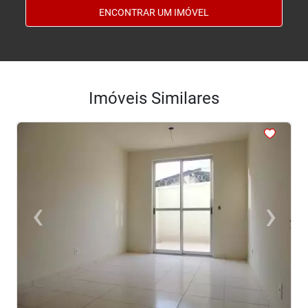
ENCONTRAR UM IMÓVEL
Imóveis Similares
<
<
<
<
<
‹
›
Previous
Next