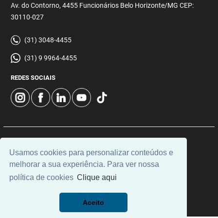
Av. do Contorno, 4455 Funcionários Belo Horizonte/MG CEP:
30110-027
(31) 3048-4455
(31) 9 9964-4455
REDES SOCIAIS
© 2026 | Decisão Imóveis | CRECI: 5355 | Desenvolvido por
Usamos cookies para personalizar conteúdos e
Universal Software.
melhorar a sua experiência. Para ver nossa
política de cookies
Clique aqui
Aceito