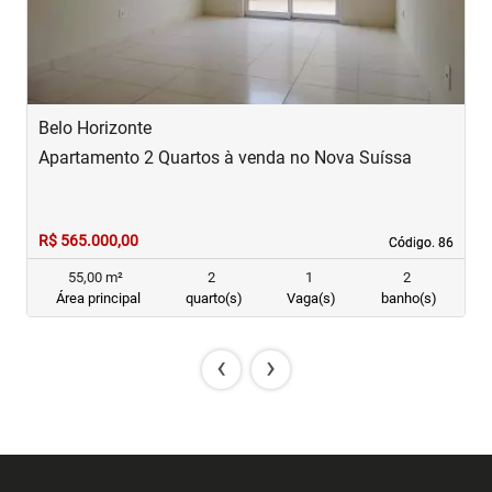
Belo Horizonte
B
Apartamento 2 Quartos à venda no Nova Suíssa
A
R$ 565.000,00
R
Código. 86
Código. 86
55,00 m²
2
1
2
Área principal
quarto(s)
Vaga(s)
banho(s)
‹
›