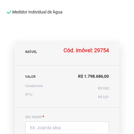
Medidor Individual de Àgua
Cód. imóvel: 29754
IMÓVEL
R$ 1.798.686,00
VALOR
Condomínio
R$ 0,00
IPTU
R$ 0,01
SEU NOME
*