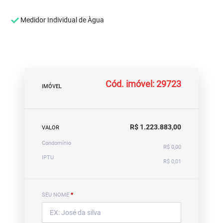
Medidor Individual de Àgua
Cód. imóvel: 29723
IMÓVEL
R$ 1.223.883,00
VALOR
Condomínio
R$ 0,00
IPTU
R$ 0,01
SEU NOME
*