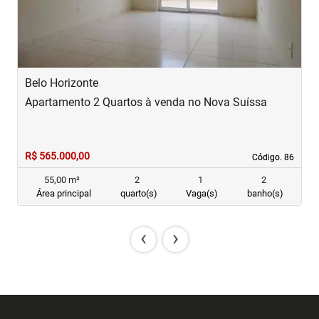
Belo Horizonte
B
Apartamento 2 Quartos à venda no Nova Suíssa
A
R$ 565.000,00
R
Código. 86
Código. 86
55,00 m²
2
1
2
Área principal
quarto(s)
Vaga(s)
banho(s)
‹
›