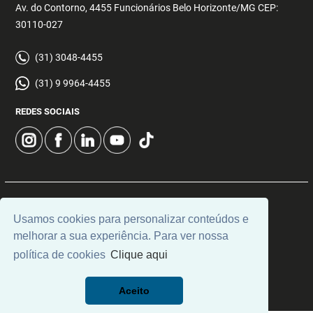
Av. do Contorno, 4455 Funcionários Belo Horizonte/MG CEP:
30110-027
(31) 3048-4455
(31) 9 9964-4455
REDES SOCIAIS
© 2026 | Decisão Imóveis | CRECI: 5355 | Desenvolvido por
Usamos cookies para personalizar conteúdos e
Universal Software.
melhorar a sua experiência. Para ver nossa
política de cookies
Clique aqui
Aceito