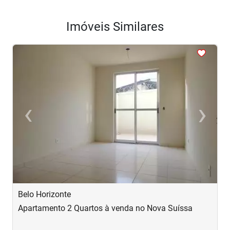
Imóveis Similares
<
<
<
<
<
‹
›
Previous
Next
Belo Horizonte
B
Apartamento 2 Quartos à venda no Nova Suíssa
A