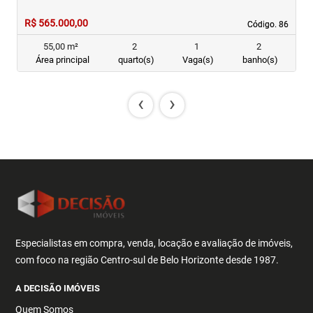
R$ 565.000,00
R
Código. 86
Código. 86
55,00 m²
2
1
2
Área principal
quarto(s)
Vaga(s)
banho(s)
‹
›
Especialistas em compra, venda, locação e avaliação de imóveis,
com foco na região Centro-sul de Belo Horizonte desde 1987.
A DECISÃO IMÓVEIS
Quem Somos